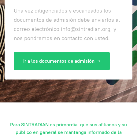
Una vez diligenciados y escaneados los
documentos de admisión debe enviarlos al
correo electrónico info@sintradian.org, y
nos pondremos en contacto con usted.
Ir a los documentos de admisión
Para SINTRADIAN es primordial que sus afiliados y su
público en general se mantenga informado de la