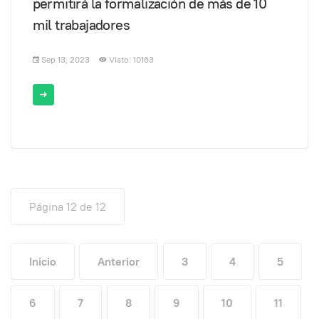
permitirá la formalización de más de 10
mil trabajadores
Sep 13, 2023
Visto: 10163
Página 12 de 12
Inicio
Anterior
3
4
5
6
7
8
9
10
11